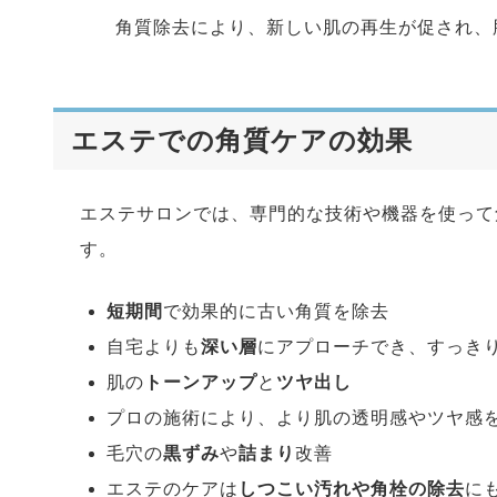
角質除去により、新しい肌の再生が促され、
エステでの角質ケアの効果
エステサロンでは、専門的な技術や機器を使って
す。
短期間
で効果的に古い角質を除去
自宅よりも
深い層
にアプローチでき、すっき
肌の
トーンアップ
と
ツヤ出し
プロの施術により、より肌の透明感やツヤ感
毛穴の
黒ずみ
や
詰まり
改善
エステのケアは
しつこい汚れや角栓の除去
に