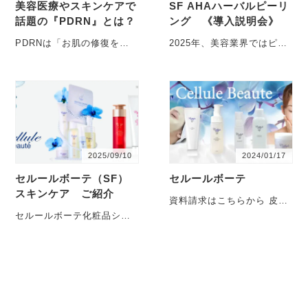
美容医療やスキンケアで
SF AHAハーバルピーリ
話題の『PDRN』とは？
ング 《導入説明会》
PDRNは「お肌の修復を助
2025年、美容業界ではピー
けるサーモンの成分」で
リングが話題になっていま
す。もともとは傷跡の治療
す。ピーリングと言っても
など、医療現場で使われて
多岐にわたり、サロン
い・・・
様・・・
2025/09/10
2024/01/17
セルールボーテ（SF）
セルールボーテ
スキンケア ご紹介
資料請求はこちらから 皮膚
再生からから生まれた、注
セルールボーテ化粧品シリ
目の新有効・・・
ーズのご紹介です。セルー
ルボーテシリーズは、お肌
の老化要因の4・・・