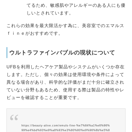
てるため、敏感肌やアレルギーのある人にも優
しいとされています。
これらの効果を最大限活かす為に、美容室でのエマルス
ｆｉｎｅがおすすめです。
ウルトラファインバブルの現状について
UFBを利用したヘアケア製品やシステムがいくつか存在
します。ただし、個々の効果は使用環境や条件によって
異なる場合があり、科学的な評価がまだ十分に確立され
ていない分野もあるため、使用する際は製品の特性やレ
ビューを確認することが重要です。
https://beauty-alive.com/emuls-fine-%e7%84%a1%e6%96%
99%e4%bd%93%e9%a8%93%e3%80%80%e9%96%8b%e5%8